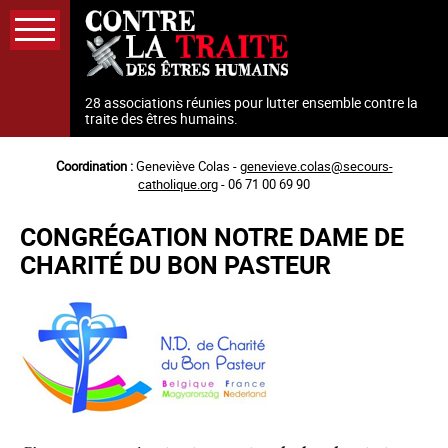
Aller
au
contenu
principal
28 associations réunies pour lutter ensemble contre la
traite des êtres humains.
Coordination :
Geneviève Colas -
genevieve.colas@secours-
catholique.org
- 06 71 00 69 90
CONGRÉGATION NOTRE DAME DE
CHARITÉ DU BON PASTEUR