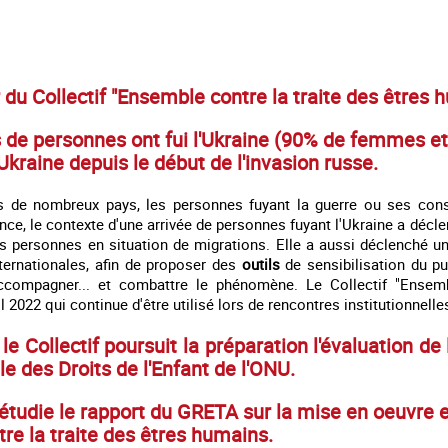
 du Collectif "Ensemble contre la traite des êtres
s de personnes
ont fui
l'Ukraine (90% de femmes et 
'Ukraine depuis le début de l'invasion russe.
s de nombreux pays, les personnes fuyant la guerre ou ses consé
ce, le contexte d'une arrivée de personnes fuyant l'Ukraine a décl
des personnes en situation de migrations. Elle a aussi déclenché u
nternationales, afin de proposer des
outils
de sensibilisation du pub
accompagner... et combattre le phénomène. Le Collectif "Ensemb
l 2022 qui continue d'être utilisé lors de rencontres institutionnell
, le Collectif poursuit la préparation l'évaluation 
le des Droits de l'Enfant de l'ONU.
 étudie le rapport du GRETA sur la mise en oeuvre 
tre la traite des êtres humains.