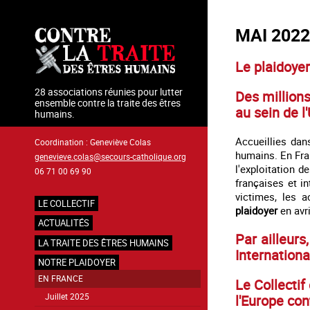
Aller
au
MAI 2022
contenu
principal
Le plaidoyer
28 associations réunies pour lutter
Des million
ensemble contre la traite des êtres
au sein de l
humains.
Accueillies dan
Coordination : Geneviève Colas
humains. En Fran
genevieve.colas@secours-catholique.org
l'exploitation 
06 71 00 69 90
françaises et i
victimes, les 
LE COLLECTIF
plaidoyer
en avri
Navigation
ACTUALITÉS
principale
Par ailleurs
LA TRAITE DES ÊTRES HUMAINS
Internationa
NOTRE PLAIDOYER
EN FRANCE
Le Collectif
l'Europe con
Juillet 2025