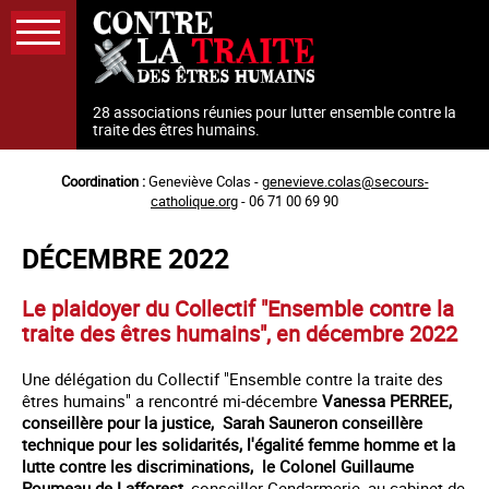
Aller
au
contenu
principal
28 associations réunies pour lutter ensemble contre la
traite des êtres humains.
Coordination :
Geneviève Colas -
genevieve.colas@secours-
catholique.org
- 06 71 00 69 90
DÉCEMBRE 2022
Le plaidoyer du Collectif "Ensemble contre la
traite des êtres humains", en décembre 2022
Une délégation du Collectif "Ensemble contre la traite des
êtres humains" a rencontré mi-décembre
Vanessa PERREE,
conseillère pour la justice, Sarah Sauneron conseillère
technique pour les solidarités, l'égalité femme homme et la
lutte contre les discriminations, le Colonel Guillaume
Poumeau de Lafforest
, conseiller Gendarmerie, au cabinet de