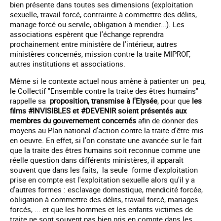
bien présente dans toutes ses dimensions (exploitation
sexuelle, travail forcé, contrainte à commettre des délits,
mariage forcé ou servile, obligation à mendier...). Les
associations espèrent que l'échange reprendra
prochainement entre ministère de l'intérieur, autres
ministères concernés, mission contre la traite MIPROF,
autres institutions et associations.
Même si le contexte actuel nous amène à patienter un peu,
le Collectif "Ensemble contre la traite des êtres humains"
rappelle sa
proposition, transmise à l'Elysée
, pour que
les
films #INVISIBLES et #DEVENIR soient présentés aux
membres du gouvernement concernés
afin de donner des
moyens au Plan national d'action contre la traite d'être mis
en oeuvre. En effet, si l'on constate une avancée sur le fait
que la traite des êtres humains soit reconnue comme une
réelle question dans différents ministères, il apparaît
souvent que dans les faits, la seule forme d'exploitation
prise en compte est l'exploitation sexuelle alors qu'il y a
d'autres formes : esclavage domestique, mendicité forcée,
obligation à commettre des délits, travail forcé, mariages
forcés, ... et que les hommes et les enfants victimes de
traite ne sont souvent pas bien pris en compte dans les