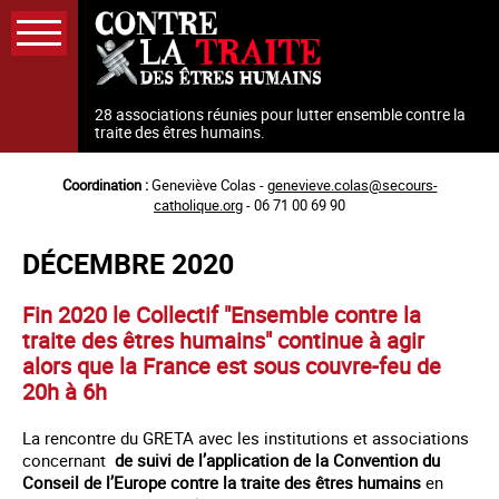
Aller
au
contenu
principal
28 associations réunies pour lutter ensemble contre la
traite des êtres humains.
Coordination :
Geneviève Colas -
genevieve.colas@secours-
catholique.org
- 06 71 00 69 90
DÉCEMBRE 2020
Fin 2020 le Collectif "Ensemble contre la
traite des êtres humains" continue à agir
alors que la France est sous couvre-feu de
20h à 6h
La rencontre du GRETA avec les institutions et associations
concernant
de suivi de l’application de la Convention du
Conseil de l’Europe contre la traite des êtres humains
en