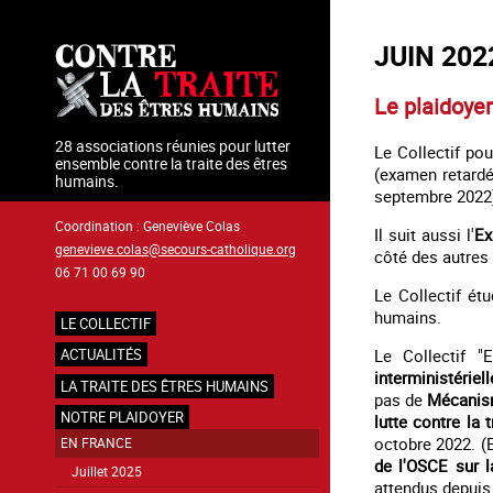
Aller
au
JUIN 202
contenu
principal
Le plaidoyer
28 associations réunies pour lutter
Le Collectif pou
ensemble contre la traite des êtres
(examen retardé
humains.
septembre 2022
Coordination : Geneviève Colas
Il suit aussi l'
Ex
genevieve.colas@secours-catholique.org
côté des autres 
06 71 00 69 90
Le Collectif ét
humains.
LE COLLECTIF
Navigation
Le Collectif "
ACTUALITÉS
principale
interministérie
LA TRAITE DES ÊTRES HUMAINS
pas de
Mécanism
NOTRE PLAIDOYER
lutte contre la
octobre 2022. (E
EN FRANCE
de l'OSCE sur l
Juillet 2025
attendus depuis 