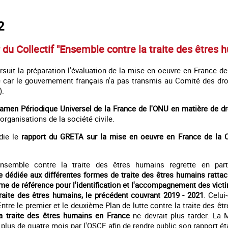
2
 du Collectif "Ensemble contre la traite des êtres 
rsuit la préparation l'évaluation de la mise en oeuvre en France de
 car le gouvernement français n'a pas transmis au Comité des droi
).
amen Périodique Universel de la France
de l'ONU en matière de d
organisations de la société civile.
udie le
rapport du GRETA sur la mise en oeuvre en France de la C
Ensemble contre la traite des êtres humains regrette en par
lle dédiée aux différentes formes de traite des êtres humains ratta
e de référence pour l'identification et l'accompagnement des vic
 traite des êtres humains, le précédent couvrant 2019 - 2021
. Celui
ntre le premier et le deuxième Plan de lutte contre la traite des êtr
a traite des êtres humains en France
ne devrait plus tarder. La
plus de quatre mois par l'OSCE afin de rendre public son rapport ét