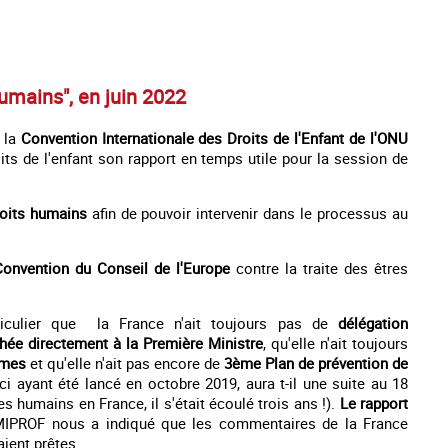
humains", en juin 2022
 la
Convention Internationale des Droits de l'Enfant de l'ONU
ts de l'enfant son rapport en temps utile pour la session de
roits humains
afin de pouvoir intervenir dans le processus au
onvention du Conseil de l'Europe
contre la traite des êtres
ticulier que la France n'ait toujours pas de
délégation
chée directement à la Première Ministre
, qu'elle n'ait toujours
times
et qu'elle n'ait pas encore de
3ème Plan de prévention de
-ci ayant été lancé en octobre 2019, aura t-il une suite au 18
es humains en France, il s'était écoulé trois ans !).
Le rapport
 MIPROF nous a indiqué que les commentaires de la France
aient prêtes.