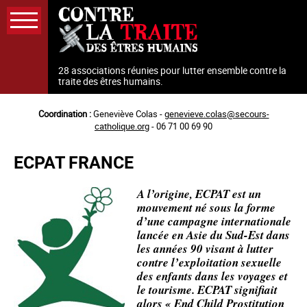
Aller
au
contenu
principal
28 associations réunies pour lutter ensemble contre la
traite des êtres humains.
Coordination :
Geneviève Colas -
genevieve.colas@secours-
catholique.org
- 06 71 00 69 90
ECPAT FRANCE
A l’origine, ECPAT est un
mouvement né sous la forme
d’une campagne internationale
lancée en Asie du Sud-Est dans
les années 90 visant à lutter
contre l’exploitation sexuelle
des enfants dans les voyages et
le tourisme. ECPAT signifiait
alors « End Child Prostitution