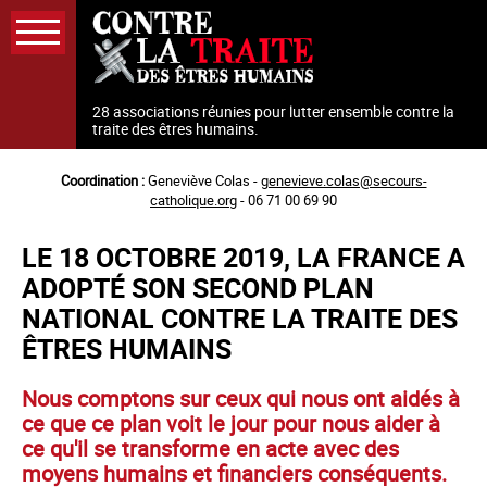
Aller
au
contenu
principal
28 associations réunies pour lutter ensemble contre la
traite des êtres humains.
Coordination :
Geneviève Colas -
genevieve.colas@secours-
catholique.org
- 06 71 00 69 90
LE 18 OCTOBRE 2019, LA FRANCE A
ADOPTÉ SON SECOND PLAN
NATIONAL CONTRE LA TRAITE DES
ÊTRES HUMAINS
Nous comptons sur ceux qui nous ont aidés à
ce que ce plan voit le jour pour nous aider à
ce qu'il se transforme en acte avec des
moyens humains et financiers conséquents.