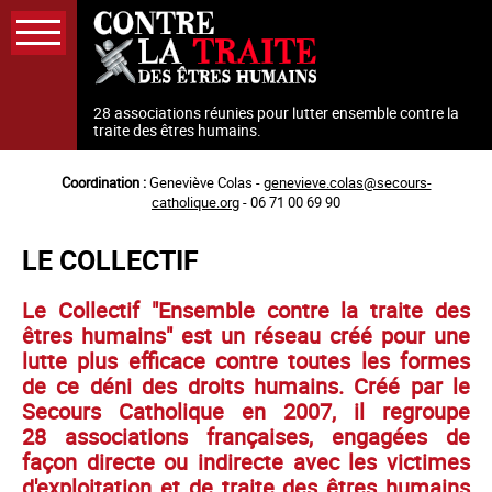
Aller
au
contenu
principal
28 associations réunies pour lutter ensemble contre la
traite des êtres humains.
Coordination :
Geneviève Colas -
genevieve.colas@secours-
catholique.org
- 06 71 00 69 90
LE COLLECTIF
Le Collectif "Ensemble contre la traite des
êtres humains" est un réseau créé pour une
lutte plus efficace contre toutes les formes
de ce déni des droits humains. Créé par le
Secours Catholique en 2007, il regroupe
28 associations françaises, engagées de
façon directe ou indirecte avec les victimes
d'exploitation et de traite des êtres humains