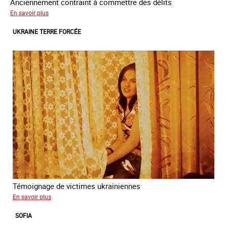
Anciennement contraint à commettre des délits
sur
En savoir plus
Avram
UKRAINE TERRE FORCÉE
Témoignage de victimes ukrainiennes
sur
En savoir plus
Ukraine
SOFIA
terre
forcée