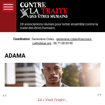
Aller
au
contenu
principal
28 associations réunies pour lutter ensemble contre la
traite des êtres humains.
Coordination :
Geneviève Colas -
genevieve.colas@secours-
catholique.org
- 06 71 00 69 90
ADAMA
Là c'était l'enfer...