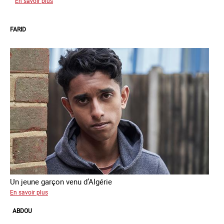
sur
En savoir plus
Adil
FARID
Un jeune garçon venu d’Algérie
sur
En savoir plus
Farid
ABDOU