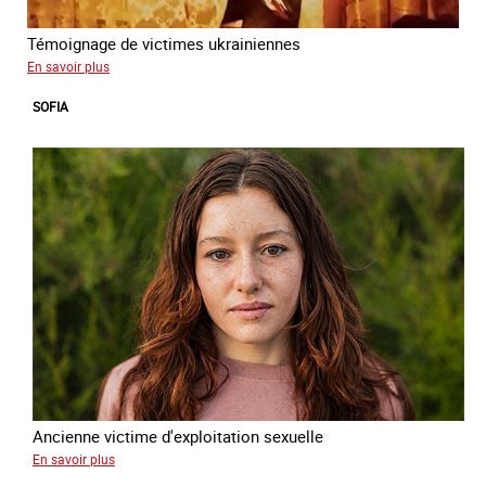
Témoignage de victimes ukrainiennes
sur
En savoir plus
Ukraine
SOFIA
terre
forcée
Ancienne victime d'exploitation sexuelle
sur
En savoir plus
Sofia