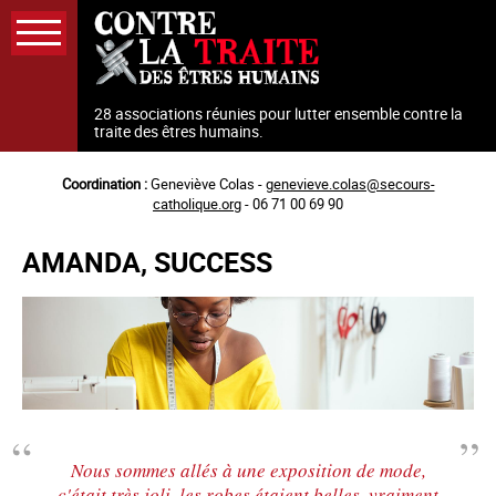
Aller
au
contenu
principal
28 associations réunies pour lutter ensemble contre la
traite des êtres humains.
Coordination :
Geneviève Colas -
genevieve.colas@secours-
catholique.org
- 06 71 00 69 90
AMANDA, SUCCESS
Nous sommes allés à une exposition de mode,
c'était très joli, les robes étaient belles, vraiment